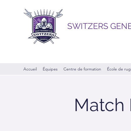
SWITZERS GEN
Accueil
Équipes
Centre de formation
École de ru
Match 